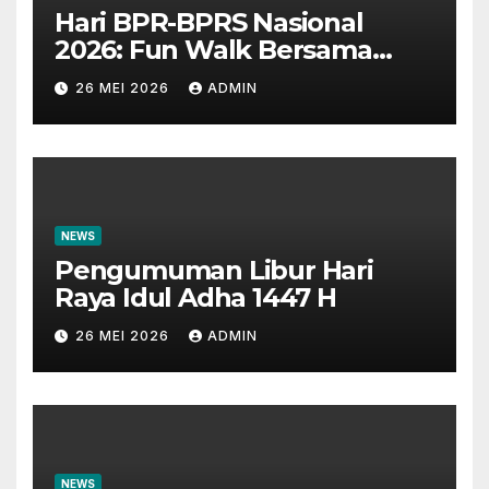
Hari BPR-BPRS Nasional
2026: Fun Walk Bersama
Masyarakat dan Insan
26 MEI 2026
ADMIN
Perbankan
NEWS
Pengumuman Libur Hari
Raya Idul Adha 1447 H
26 MEI 2026
ADMIN
NEWS