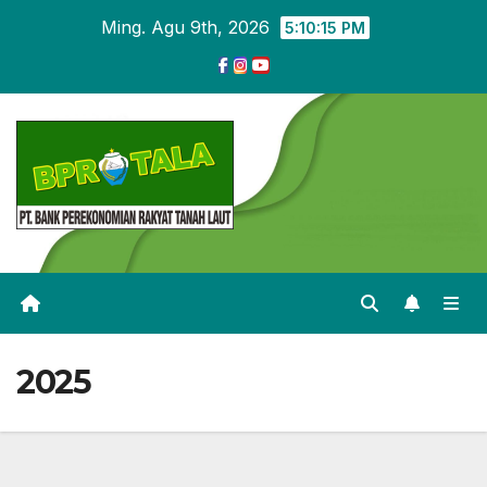
Skip
Ming. Agu 9th, 2026
5:10:15 PM
to
content
2025