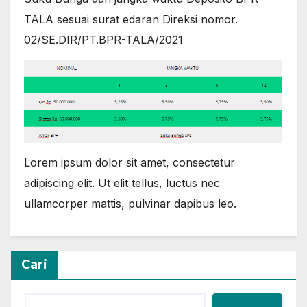
TALA sesuai surat edaran Direksi nomor.
02/SE.DIR/PT.BPR-TALA/2021
Lorem ipsum dolor sit amet, consectetur
adipiscing elit. Ut elit tellus, luctus nec
ullamcorper mattis, pulvinar dapibus leo.
Cari