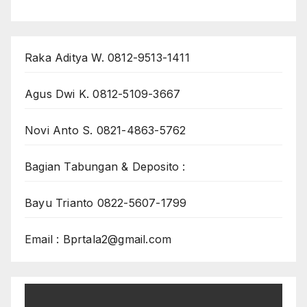
Raka Aditya W. 0812-9513-1411
Agus Dwi K. 0812-5109-3667
Novi Anto S. 0821-4863-5762
Bagian Tabungan & Deposito :
Bayu Trianto 0822-5607-1799
Email : Bprtala2@gmail.com