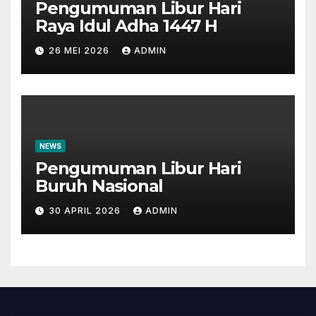
Pengumuman Libur Hari
Raya Idul Adha 1447 H
26 MEI 2026
ADMIN
NEWS
Pengumuman Libur Hari
Buruh Nasional
30 APRIL 2026
ADMIN