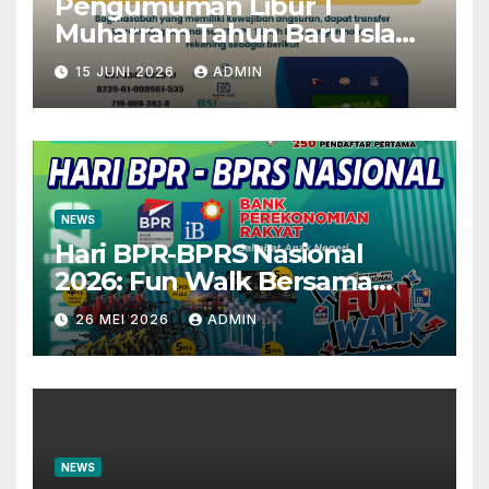
Pengumuman Libur 1
Muharram Tahun Baru Islam
1448H
15 JUNI 2026
ADMIN
NEWS
Hari BPR-BPRS Nasional
2026: Fun Walk Bersama
Masyarakat dan Insan
26 MEI 2026
ADMIN
Perbankan
NEWS