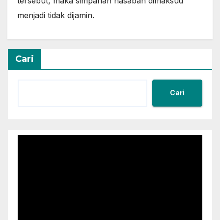
tersebut, maka simpanan nasabah dimaksud
menjadi tidak dijamin.
Cari
Cari