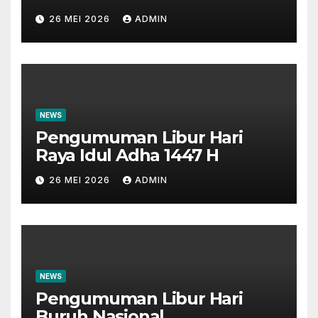
Masyarakat dan Insan
26 MEI 2026
ADMIN
Perbankan
NEWS
Pengumuman Libur Hari
Raya Idul Adha 1447 H
26 MEI 2026
ADMIN
NEWS
Pengumuman Libur Hari
Buruh Nasional