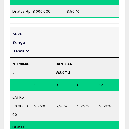
Di atas Rp. 8.000.000
3,50 %
Suku
Bunga
Deposito
NOMINA
JANGKA
L
WAKTU
1
3
6
12
s/d Rp.
50.000.0
5,25%
5,50%
5,75%
5,50%
00
Di atas