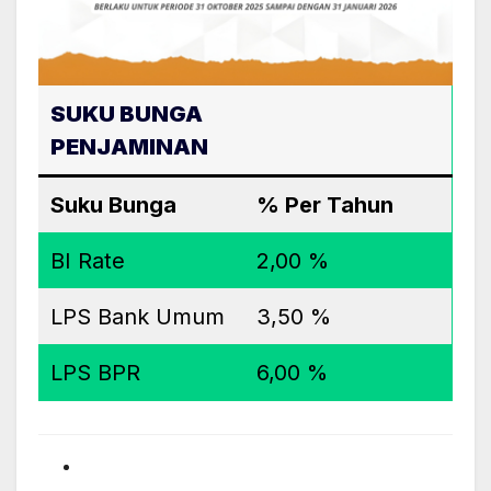
SUKU BUNGA
PENJAMINAN
Suku Bunga
% Per Tahun
BI Rate
2,00 %
LPS Bank Umum
3,50 %
LPS BPR
6,00 %