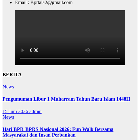
Email : Bprtala2@gmail.com
BERITA
News
Pengumuman Libur 1 Muharram Tahun Baru Islam 1448H
15 Juni 2026
admin
News
Hari BPR-BPRS Nasional 2026: Fun Walk Bersama
Masyarakat dan Insan Perbankan