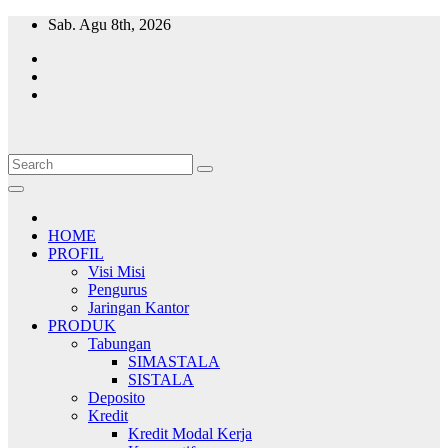
Skip
Sab. Agu 8th, 2026
to
content
HOME
PROFIL
Visi Misi
Pengurus
Jaringan Kantor
PRODUK
Tabungan
SIMASTALA
SISTALA
Deposito
Kredit
Kredit Modal Kerja