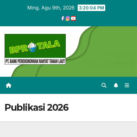
Skip
Ming. Agu 9th, 2026
3:20:04 PM
to
content
Publikasi 2026