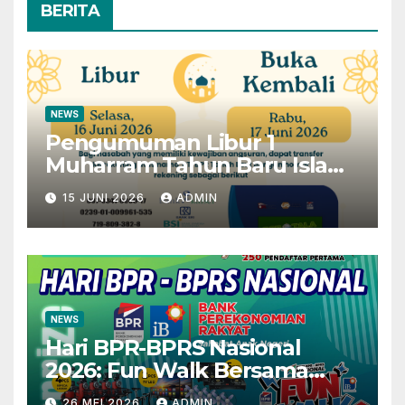
BERITA
NEWS
Pengumuman Libur 1
Muharram Tahun Baru Islam
1448H
15 JUNI 2026
ADMIN
NEWS
Hari BPR-BPRS Nasional
2026: Fun Walk Bersama
Masyarakat dan Insan
26 MEI 2026
ADMIN