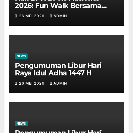
2026: Fun Walk Bersama
Masyarakat dan Insan
26 MEI 2026
ADMIN
Perbankan
NEWS
Pengumuman Libur Hari
Raya Idul Adha 1447 H
26 MEI 2026
ADMIN
NEWS
Pengumuman Libur Hari