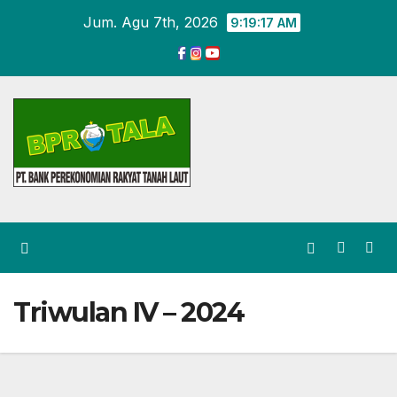
Skip
Jum. Agu 7th, 2026
9:19:18 AM
to
content
Triwulan IV – 2024