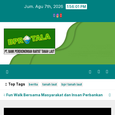
Skip
Jum. Agu 7th, 2026
1:56:01 PM
to
content
Top Tags
berita
tanah laut
bpr tanah laut
 Walk Bersama Masyarakat dan Insan Perbankan
Pengumum