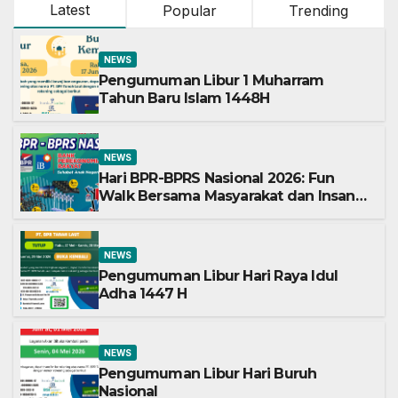
Latest
Popular
Trending
NEWS
Pengumuman Libur 1 Muharram
Tahun Baru Islam 1448H
NEWS
Hari BPR-BPRS Nasional 2026: Fun
Walk Bersama Masyarakat dan Insan
Perbankan
NEWS
Pengumuman Libur Hari Raya Idul
Adha 1447 H
NEWS
Pengumuman Libur Hari Buruh
Nasional