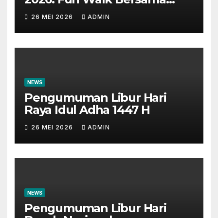
Masyarakat dan Insan
26 MEI 2026
ADMIN
Perbankan
NEWS
Pengumuman Libur Hari
Raya Idul Adha 1447 H
26 MEI 2026
ADMIN
NEWS
Pengumuman Libur Hari