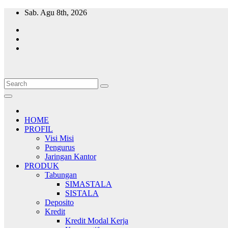
Skip
Sab. Agu 8th, 2026
to
content
HOME
PROFIL
Visi Misi
Pengurus
Jaringan Kantor
PRODUK
Tabungan
SIMASTALA
SISTALA
Deposito
Kredit
Kredit Modal Kerja