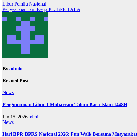
Navigasi
Libur Pemilu Nasional
Penyesuaian Jam Kerja PT. BPR TALA
pos
By
admin
Related Post
News
Pengumuman Libur 1 Muharram Tahun Baru Islam 1448H
Jun 15, 2026
admin
News
Hari BPR-BPRS Nasional 2026: Fun Walk Bersama Masyarakat