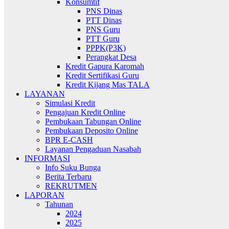
Konsumtif
PNS Dinas
PTT Dinas
PNS Guru
PTT Guru
PPPK(P3K)
Perangkat Desa
Kredit Gapura Karomah
Kredit Sertifikasi Guru
Kredit Kijang Mas TALA
LAYANAN
Simulasi Kredit
Pengajuan Kredit Online
Pembukaan Tabungan Online
Pembukaan Deposito Online
BPR E-CASH
Layanan Pengaduan Nasabah
INFORMASI
Info Suku Bunga
Berita Terbaru
REKRUTMEN
LAPORAN
Tahunan
2024
2025