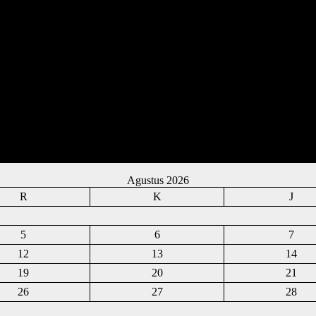
Agustus 2026
R
K
J
5
6
7
12
13
14
19
20
21
26
27
28