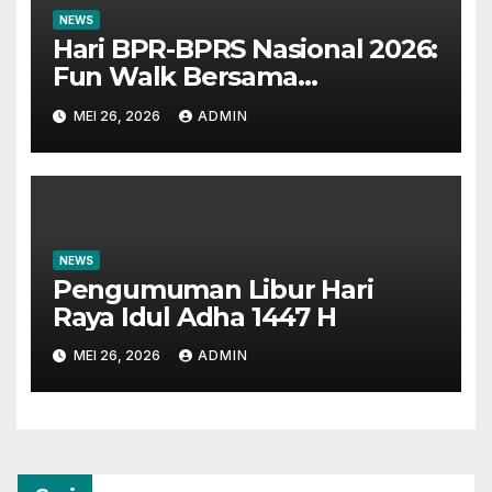
NEWS
Hari BPR-BPRS Nasional 2026:
Fun Walk Bersama
Masyarakat dan Insan
MEI 26, 2026
ADMIN
Perbankan
NEWS
Pengumuman Libur Hari
Raya Idul Adha 1447 H
MEI 26, 2026
ADMIN