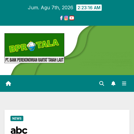
Skip
Jum. Agu 7th, 2026
2:23:17 AM
to
content
NEWS
abc