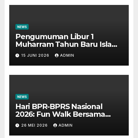
NEWS
Pengumuman Libur 1
Muharram Tahun Baru Islam
1448H
15 JUNI 2026
ADMIN
NEWS
Hari BPR-BPRS Nasional
2026: Fun Walk Bersama
Masyarakat dan Insan
26 MEI 2026
ADMIN
Perbankan