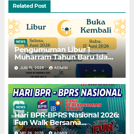
Related Post
NEWS
Pengumuman Libur 1
Muharram Tahun Baru Islam
1448H
JUN 15, 2026
ADMIN
NEWS
Hari BPR-BPRS Nasional 2026:
Fun Walk Bersama
Masyarakat dan Insan
MEI 26, 2026
ADMIN