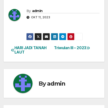
By
admin
OKT 11, 2023
HARI JADI TANAH
Triwulan III – 2023
Navigasi
LAUT
pos
By
admin