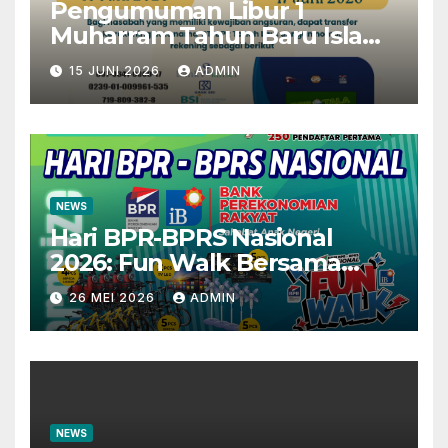
Pengumuman Libur 1
Muharram Tahun Baru Islam
1448H
15 JUNI 2026
ADMIN
NEWS
Hari BPR-BPRS Nasional
2026: Fun Walk Bersama
Masyarakat dan Insan
26 MEI 2026
ADMIN
Perbankan
NEWS