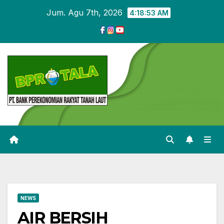
Skip
Jum. Agu 7th, 2026
4:18:53 AM
to
content
NEWS
AIR BERSIH