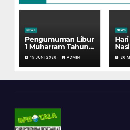
NEWS
NEWS
Pengumuman Libur
Har
1 Muharram Tahun
Nasi
Baru Islam 1448H
Wal
15 JUNI 2026
ADMIN
26 M
Mas
Ins