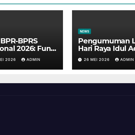
NEWS
i BPR-BPRS
Pengumuman L
onal 2026: Fun
Hari Raya Idul 
k Bersama
1447 H
EI 2026
ADMIN
26 MEI 2026
ADMIN
yarakat dan
an Perbankan