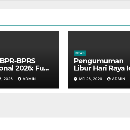
NEWS
 BPR-BPRS
Pengumuman
onal 2026: Fun
Libur Hari Raya I
k Bersama
Adha 1447 H
6, 2026
ADMIN
MEI 26, 2026
ADMIN
arakat dan
n Perbankan