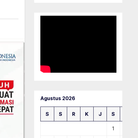
Agustus 2026
S
S
R
K
J
S
M
1
2