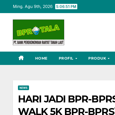
Skip
Ming. Agu 9th, 2026
5:06:52 PM
to
content
HOME
PROFIL
PRODUK
NEWS
HARI JADI BPR-BPR
WALK 5K BPR-BPRS