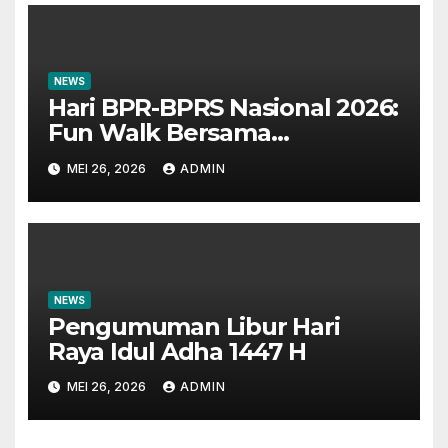
NEWS
Hari BPR-BPRS Nasional 2026:
Fun Walk Bersama
Masyarakat dan Insan
MEI 26, 2026
ADMIN
Perbankan
NEWS
Pengumuman Libur Hari
Raya Idul Adha 1447 H
MEI 26, 2026
ADMIN