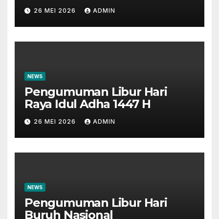
Masyarakat dan Insan
26 MEI 2026
ADMIN
Perbankan
NEWS
Pengumuman Libur Hari
Raya Idul Adha 1447 H
26 MEI 2026
ADMIN
NEWS
Pengumuman Libur Hari
Buruh Nasional