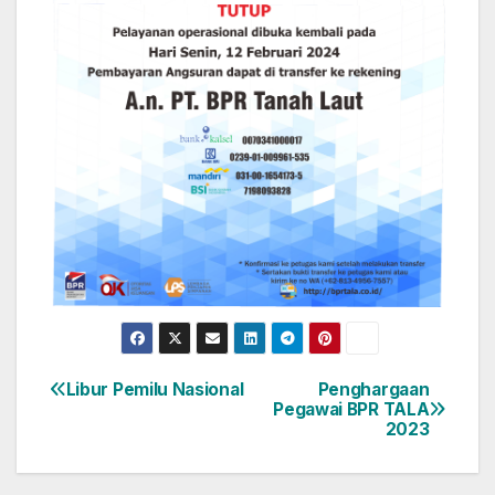
Libur Pemilu Nasional
Penghargaan
Navigasi
Pegawai BPR TALA
2023
pos