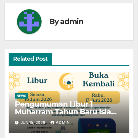
By
admin
Related Post
NEWS
Pengumuman Libur 1
Muharram Tahun Baru Islam
1448H
JUN 15, 2026
ADMIN