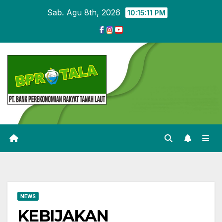
Skip
Sab. Agu 8th, 2026
10:15:12 PM
to
content
NEWS
KEBIJAKAN