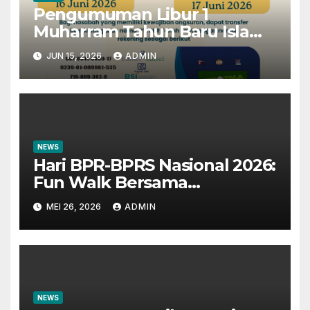
Pengumuman Libur 1
Muharram Tahun Baru Islam
1448H
JUN 15, 2026
ADMIN
NEWS
Hari BPR-BPRS Nasional 2026:
Fun Walk Bersama
Masyarakat dan Insan
MEI 26, 2026
ADMIN
Perbankan
NEWS