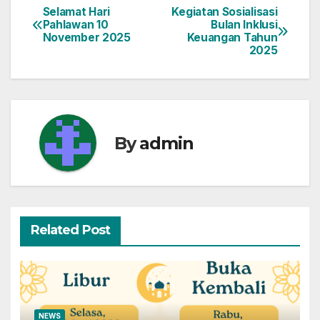
Selamat Hari
Kegiatan Sosialisasi
Navigasi
Pahlawan 10
Bulan Inklusi
November 2025
Keuangan Tahun
pos
2025
By
admin
Related Post
NEWS