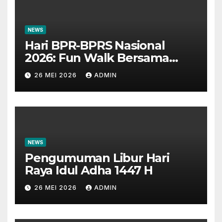
NEWS
Hari BPR-BPRS Nasional
2026: Fun Walk Bersama
Masyarakat dan Insan
26 MEI 2026
ADMIN
Perbankan
NEWS
Pengumuman Libur Hari
Raya Idul Adha 1447 H
26 MEI 2026
ADMIN