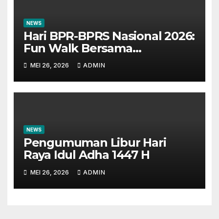
NEWS
Hari BPR-BPRS Nasional 2026:
Fun Walk Bersama
Masyarakat dan Insan
MEI 26, 2026
ADMIN
Perbankan
NEWS
Pengumuman Libur Hari
Raya Idul Adha 1447 H
MEI 26, 2026
ADMIN