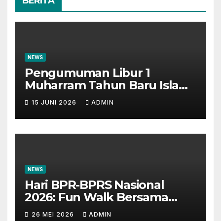
BERITA
NEWS
Pengumuman Libur 1
Muharram Tahun Baru Islam
1448H
15 JUNI 2026
ADMIN
NEWS
Hari BPR-BPRS Nasional
2026: Fun Walk Bersama
Masyarakat dan Insan
26 MEI 2026
ADMIN