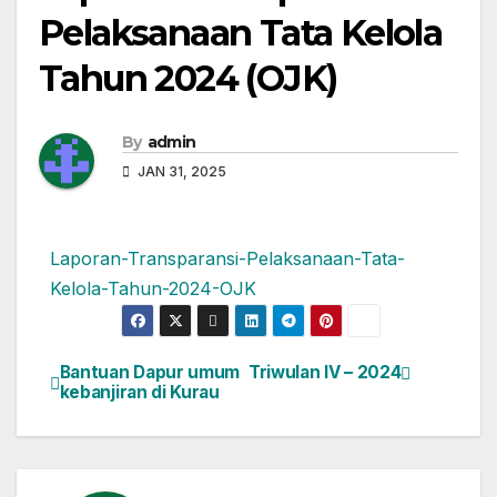
Pelaksanaan Tata Kelola
Tahun 2024 (OJK)
By
admin
JAN 31, 2025
Laporan-Transparansi-Pelaksanaan-Tata-
Kelola-Tahun-2024-OJK
Bantuan Dapur umum
Triwulan IV – 2024
Navigasi
kebanjiran di Kurau
pos