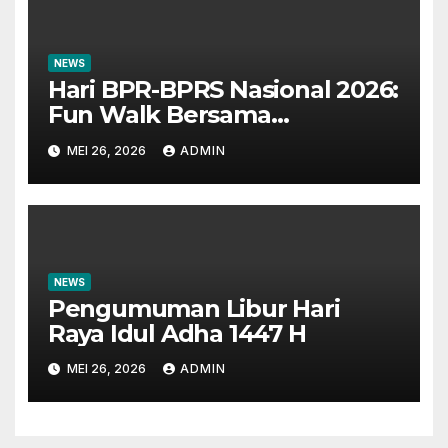
NEWS
Hari BPR-BPRS Nasional 2026:
Fun Walk Bersama
Masyarakat dan Insan
MEI 26, 2026
ADMIN
Perbankan
NEWS
Pengumuman Libur Hari
Raya Idul Adha 1447 H
MEI 26, 2026
ADMIN