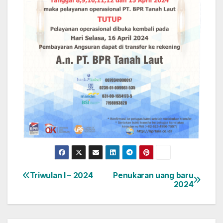
Triwulan I – 2024
Penukaran uang baru
Navigasi
2024
pos