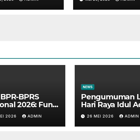
arakat dan
n Perbankan
NEWS
i BPR-BPRS
Pengumuman L
onal 2026: Fun
Hari Raya Idul 
k Bersama
1447 H
EI 2026
ADMIN
26 MEI 2026
ADMIN
yarakat dan
an Perbankan