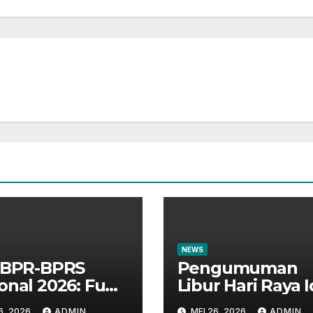
NEWS
 BPR-BPRS
Pengumuman
onal 2026: Fun
Libur Hari Raya I
k Bersama
Adha 1447 H
6, 2026
ADMIN
MEI 26, 2026
ADMIN