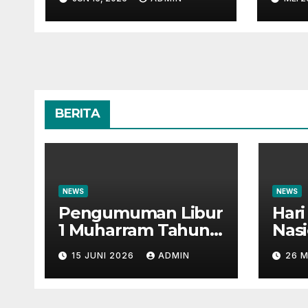
1448H
Masy
Insa
BERITA
NEWS
NEWS
Pengumuman Libur
Har
1 Muharram Tahun
Nasi
Baru Islam 1448H
Wal
15 JUNI 2026
ADMIN
26 M
Mas
Ins