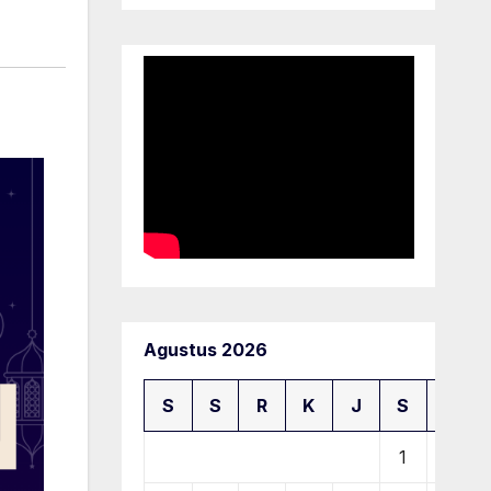
Agustus 2026
S
S
R
K
J
S
M
1
2