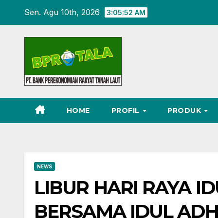
Skip
Sen. Agu 10th, 2026
3:05:52 AM
to
content
HOME
PROFIL
PRODUK
NEWS
LIBUR HARI RAYA I
BERSAMA IDUL ADHA