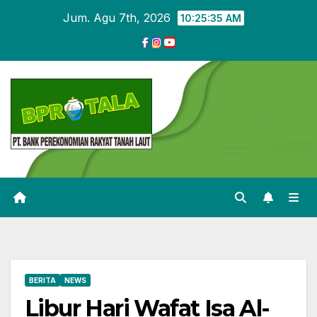
Skip
Jum. Agu 7th, 2026
10:25:36 AM
to
content
BERITA
NEWS
Libur Hari Wafat Isa Al-