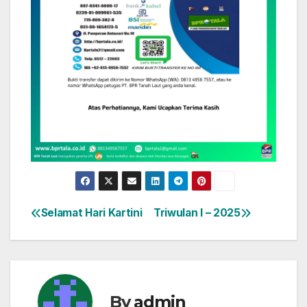
Selamat Hari Kartini
Triwulan I – 2025
Navigasi
pos
By
admin