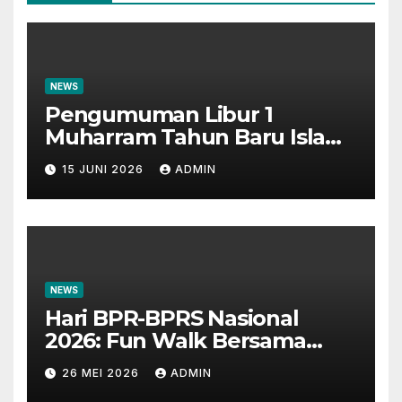
NEWS
Pengumuman Libur 1
Muharram Tahun Baru Islam
1448H
15 JUNI 2026
ADMIN
NEWS
Hari BPR-BPRS Nasional
2026: Fun Walk Bersama
Masyarakat dan Insan
26 MEI 2026
ADMIN
Perbankan