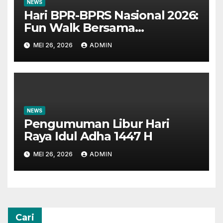
NEWS
Hari BPR-BPRS Nasional 2026:
Fun Walk Bersama
Masyarakat dan Insan
MEI 26, 2026
ADMIN
Perbankan
NEWS
Pengumuman Libur Hari
Raya Idul Adha 1447 H
MEI 26, 2026
ADMIN
Cari