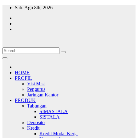
Skip
Sab. Agu 8th, 2026
to
content
HOME
PROFIL
Visi Misi
Pengurus
Jaringan Kantor
PRODUK
Tabungan
SIMASTALA
SISTALA
Deposito
Kredit
Kredit Modal Kerja