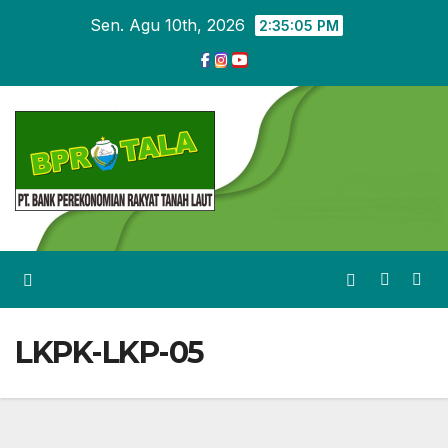
Skip
Sen. Agu 10th, 2026
2:35:06 PM
to
content
LKPK-LKP-05