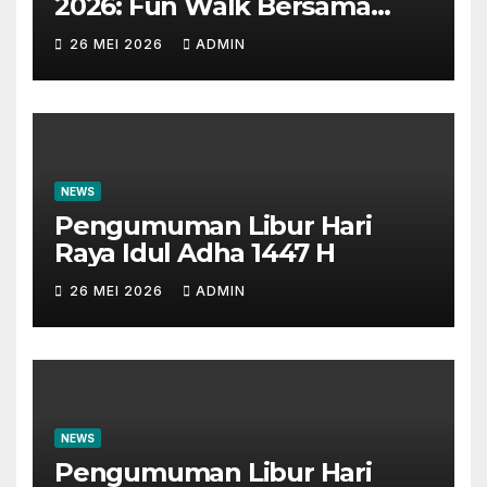
2026: Fun Walk Bersama
Masyarakat dan Insan
26 MEI 2026
ADMIN
Perbankan
NEWS
Pengumuman Libur Hari
Raya Idul Adha 1447 H
26 MEI 2026
ADMIN
NEWS
Pengumuman Libur Hari