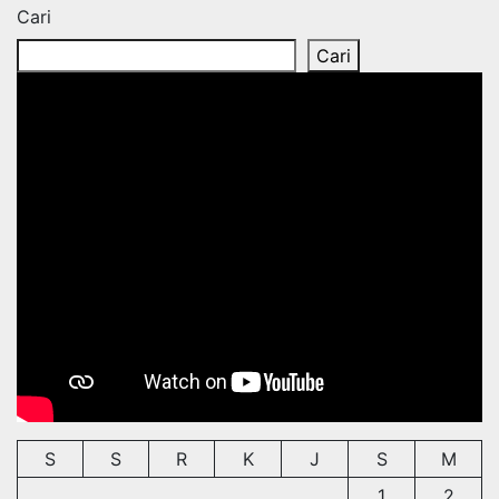
Cari
Cari
S
S
R
K
J
S
M
1
2