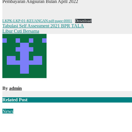
Pembayaran Angsuran Bulan April 2022
LKPK-LKP-01-KEUANGAN.pdf-page-0001
Download
Navigasi
Tabulasi Self Assessment 2021 BPR TALA
Libur Cuti Bersama
pos
By
admin
Related Post
News
Pengumuman Libur 1 Muharram Tahun Baru Islam 1448H