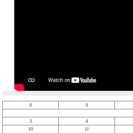
S
S
3
4
10
11