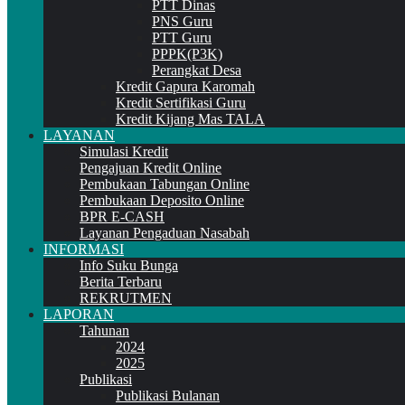
PTT Dinas
PNS Guru
PTT Guru
PPPK(P3K)
Perangkat Desa
Kredit Gapura Karomah
Kredit Sertifikasi Guru
Kredit Kijang Mas TALA
LAYANAN
Simulasi Kredit
Pengajuan Kredit Online
Pembukaan Tabungan Online
Pembukaan Deposito Online
BPR E-CASH
Layanan Pengaduan Nasabah
INFORMASI
Info Suku Bunga
Berita Terbaru
REKRUTMEN
LAPORAN
Tahunan
2024
2025
Publikasi
Publikasi Bulanan