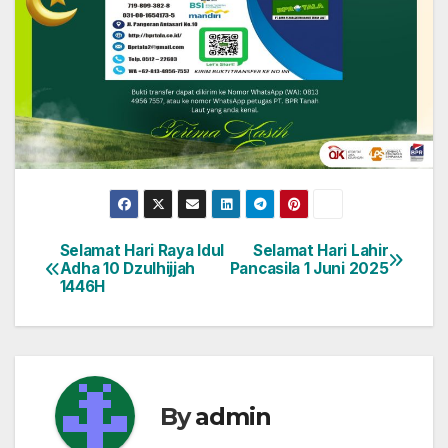
Selamat Hari Raya Idul
Selamat Hari Lahir
Navigasi
Adha 10 Dzulhijjah
Pancasila 1 Juni 2025
1446H
pos
By
admin