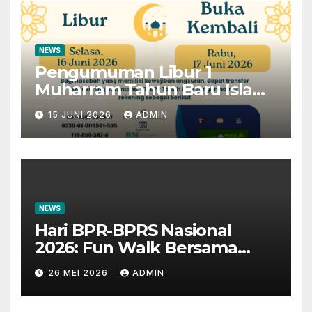
NEWS
Pengumuman Libur 1
Muharram Tahun Baru Islam
1448H
15 JUNI 2026
ADMIN
NEWS
Hari BPR-BPRS Nasional
2026: Fun Walk Bersama
Masyarakat dan Insan
26 MEI 2026
ADMIN
Perbankan