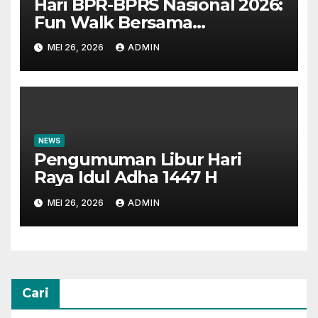
Hari BPR-BPRS Nasional 2026:
Fun Walk Bersama
Masyarakat dan Insan
MEI 26, 2026
ADMIN
Perbankan
NEWS
Pengumuman Libur Hari
Raya Idul Adha 1447 H
MEI 26, 2026
ADMIN
Cari