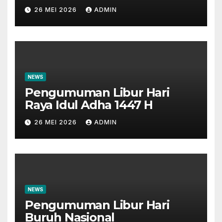
Masyarakat dan Insan
26 MEI 2026
ADMIN
Perbankan
NEWS
Pengumuman Libur Hari
Raya Idul Adha 1447 H
26 MEI 2026
ADMIN
NEWS
Pengumuman Libur Hari
Buruh Nasional