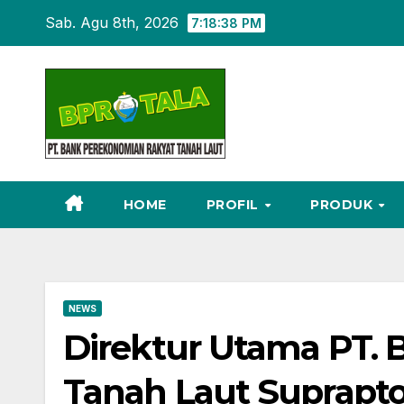
Skip
Sab. Agu 8th, 2026
7:18:39 PM
to
content
HOME
PROFIL
PRODUK
NEWS
Direktur Utama PT. 
Tanah Laut Suprapto