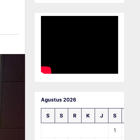
Agustus 2026
S
S
R
K
J
S
M
1
2