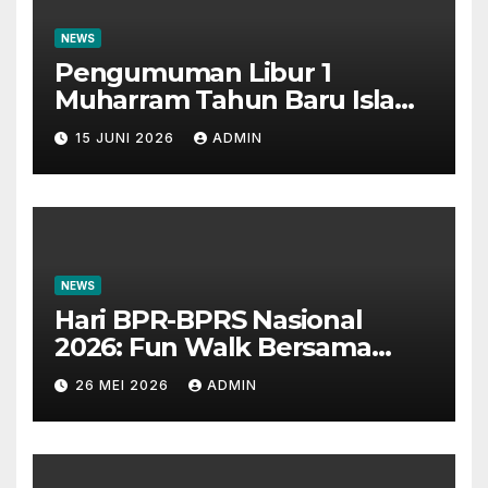
NEWS
Pengumuman Libur 1
Muharram Tahun Baru Islam
1448H
15 JUNI 2026
ADMIN
NEWS
Hari BPR-BPRS Nasional
2026: Fun Walk Bersama
Masyarakat dan Insan
26 MEI 2026
ADMIN
Perbankan