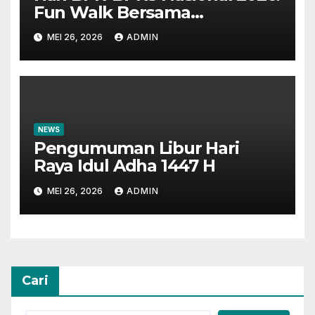
Fun Walk Bersama
Masyarakat dan Insan
MEI 26, 2026
ADMIN
Perbankan
NEWS
Pengumuman Libur Hari
Raya Idul Adha 1447 H
MEI 26, 2026
ADMIN
Cari