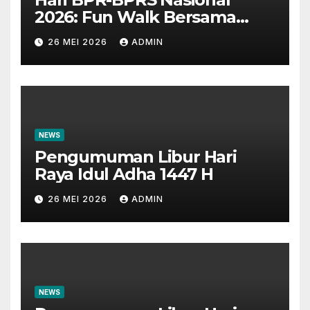
2026: Fun Walk Bersama
Masyarakat dan Insan
26 MEI 2026
ADMIN
Perbankan
NEWS
Pengumuman Libur Hari
Raya Idul Adha 1447 H
26 MEI 2026
ADMIN
NEWS