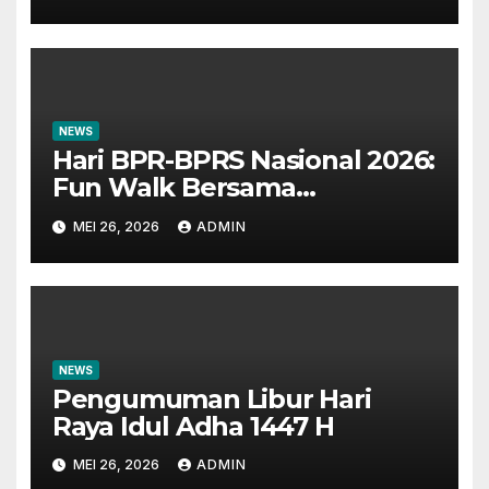
NEWS
Hari BPR-BPRS Nasional 2026:
Fun Walk Bersama
Masyarakat dan Insan
MEI 26, 2026
ADMIN
Perbankan
NEWS
Pengumuman Libur Hari
Raya Idul Adha 1447 H
MEI 26, 2026
ADMIN