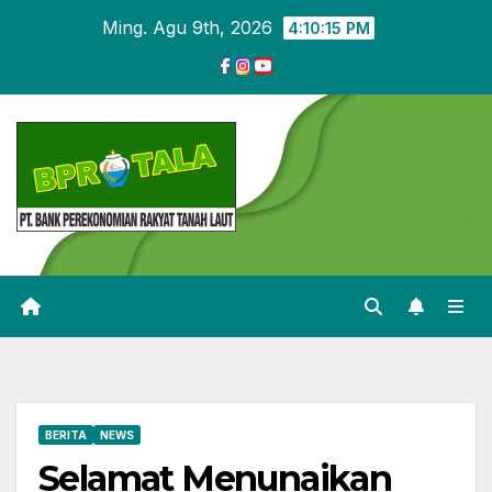
Skip
Ming. Agu 9th, 2026
4:10:15 PM
to
content
BERITA
NEWS
Selamat Menunaikan