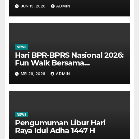
1448H
JUN 15, 2026
ADMIN
NEWS
Hari BPR-BPRS Nasional 2026:
Fun Walk Bersama
Masyarakat dan Insan
MEI 26, 2026
ADMIN
Perbankan
NEWS
Pengumuman Libur Hari
Raya Idul Adha 1447 H