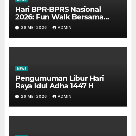
Hari BPR-BPRS Nasional
2026: Fun Walk Bersama
Masyarakat dan Insan
26 MEI 2026
ADMIN
Perbankan
NEWS
Pengumuman Libur Hari
Raya Idul Adha 1447 H
26 MEI 2026
ADMIN