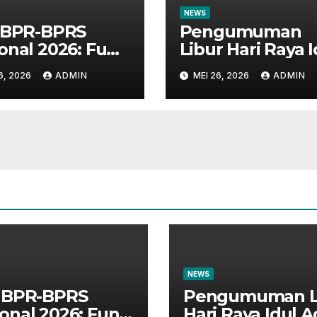
NEWS
 BPR-BPRS
Pengumuman
onal 2026: Fun
Libur Hari Raya I
k Bersama
Adha 1447 H
6, 2026
ADMIN
MEI 26, 2026
ADMIN
arakat dan
n Perbankan
NEWS
i BPR-BPRS
Pengumuman L
onal 2026: Fun
Hari Raya Idul 