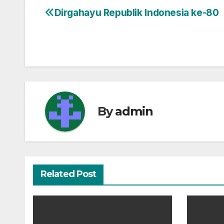
Dirgahayu Republik Indonesia ke-80
Navigasi
pos
By
admin
Related Post