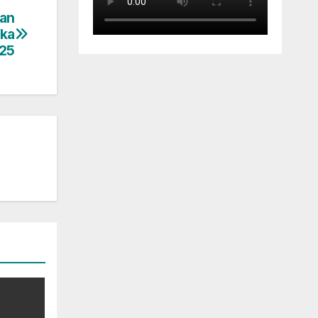
tan
uka
025