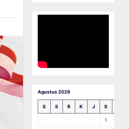
Agustus 2026
S
S
R
K
J
S
M
1
2