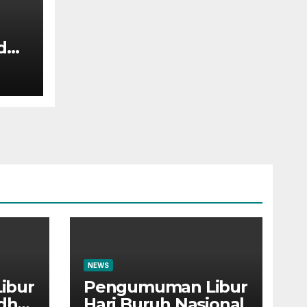
dul
NEWS
ibur
Pengumuman Libur
Adha
Hari Buruh Nasional