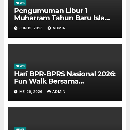
NEWS
Pengumuman Libur 1
Muharram Tahun Baru Islam
1448H
JUN 15, 2026
ADMIN
NEWS
Hari BPR-BPRS Nasional 2026:
Fun Walk Bersama
Masyarakat dan Insan
MEI 26, 2026
ADMIN
Perbankan
NEWS