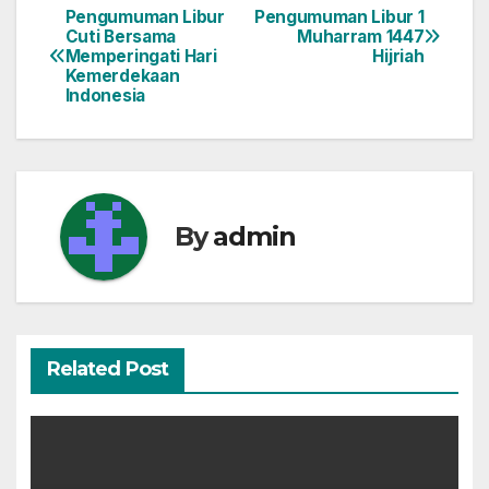
Pengumuman Libur
Pengumuman Libur 1
Navigasi
Cuti Bersama
Muharram 1447
Memperingati Hari
Hijriah
pos
Kemerdekaan
Indonesia
By
admin
Related Post