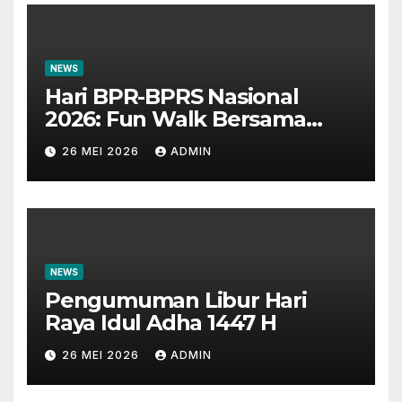
NEWS
Hari BPR-BPRS Nasional
2026: Fun Walk Bersama
Masyarakat dan Insan
26 MEI 2026
ADMIN
Perbankan
NEWS
Pengumuman Libur Hari
Raya Idul Adha 1447 H
26 MEI 2026
ADMIN