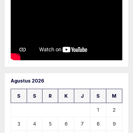
Agustus 2026
S
S
R
K
J
S
M
1
2
3
4
5
6
7
8
9